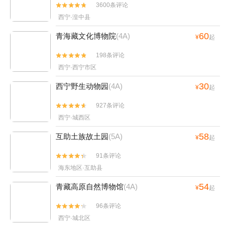
物，真的很震撼！到了西王母瑶池师傅还用无人机帮我们拍照和视
3600条评论


频，本来已经拍了很久和很多视频准备要走了，结果天突然晴了，段
西宁·湟中县
师傅马上停车继续帮我们拍“今天一直下雨天气不好，这不是你们唯一
的遗憾吗，现在刚好天晴了，好漂亮，快下来我给你们拍”呜呜呜呜呜
60
青海藏文化博物院
(4A)
¥
起
真的是一个很好很好的师傅呀，🥸搞笑的是后面师傅给我们拍着拍着
无人机差点掉到瑶池里面去了，因为那里没有信号无人机没电了不能
198条评论


自己返航也不知道是掉到哪里去了，然后师傅就让我们可以自己继续
西宁·西宁市区
手机拍照或者去车上等他 他去找一下无人机，还好后面他找到了无人
机🥹啊哈哈哈哈哈，而且整个团队刚好除了师傅都是女孩子，大家也
30
西宁野生动物园
(4A)
¥
起
相处的非常不错，整体来说整个旅途都是非常棒的体验！
927条评论


西宁·城西区
58
互助土族故土园
(5A)
¥
起
91条评论


海东地区·互助县
54
青藏高原自然博物馆
(4A)
¥
起
96条评论


西宁·城北区