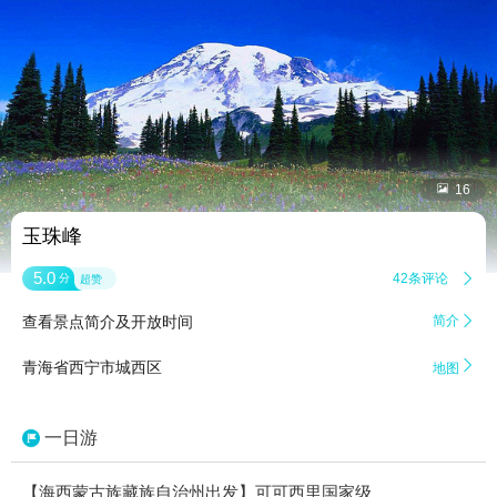


16
玉珠峰
5.0
42条评论

分
超赞
查看景点简介及开放时间
简介


青海省西宁市城西区
地图
一日游
【海西蒙古族藏族自治州出发】可可西里国家级