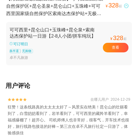
328
自然保护区+昆仑圣泉+昆仑山口+玉珠峰+可可

¥
起
西里国家级自然保护区索南达杰保护站+无极龙
凤宫1日游
可可西里+昆仑山口+玉珠峰+昆仑泉+索南
达杰保护站一日游【2-8人小团/拼车纯玩】
328
¥
起
可订明日
查看
条件退
无购物
卓不凡旅游
用户评论
去哪儿用户 2024-12-29


狂赞！这条线路真的太太太太好了～风景实在绝美！昆仑山的壮丽看
到了，白雪皑皑看到了，岩羊看到了，可可西里的藏羚羊看到了，幸
福感爆棚了！超开心。 司机师傅人也非常好，很客气，开车技术也很
好，旅行线路包接送的好棒～第三次在卓不凡旅行社定一日游了，体
验感俱佳