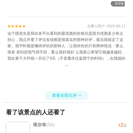
共9张
去哪儿用户 2025-06-11


这个团首先是我在各平台看到的最优惠的价格但是因为优惠多少有点
担心，我点开看了评论发现都是很真实的那种好评，最后我就定了这
家。我平时都是懒得评价的那种人，让我评价的只有两种情况：要么
很差 差到把我气得不轻，要么很好很好 让我真心希望它能越来越好。
我在青干大环线一共玩了9天（不算重庆往返西宁的时间），在我报的
一日游中，这家的司机师傅兼导游是我认为的服务最好的，这里需要

表扬段师傅👍，希望你们旅行社可以给他涨工资！我是一个很晕车的
人，去西王母瑶池的路途很颠簸，如果按我平时在重庆这样早就吐
了，但是段师傅很幽默很会搞气氛，全程把整个团队都逗得很欢乐，
我的情绪也被提起来兴奋起来（另外不知道是段师傅车里本身就没有
查看全部点评
难闻的皮革味还是我兴奋开心闻不到皮革味），以至于我那一天全程

都没有任何晕车反应☺️在往返途中，我们遇见了好多野生动物，都是
段师傅先帮我们观察到的，师傅的眼睛就是尺啊哈哈，因为每次他看
看了该景点的人还看了
到了我们都没看到问他“哪里哪里，我怎么没看到”他指“那里那里！”啊
哈哈哈哈哈哈，然后我们用手机相机放大去看果然看到了！我们还近
2
塔尔寺
(5A)
¥
起
距离的看到了其他动物，这是我第一次亲眼在野外见到这些野生动