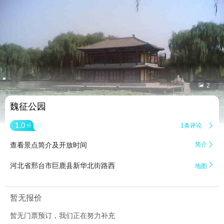


2
魏征公园
1.0
1条评论

分
查看景点简介及开放时间
简介


河北省邢台市巨鹿县新华北街路西
地图
暂无报价
暂无门票预订，我们正在努力补充