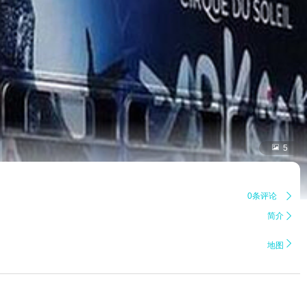

5
0条评论

简介


地图