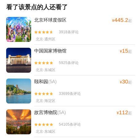
看了该景点的人还看了
445.2
北京环球度假区
¥
起
3918条评论


北京·通州区
15
中国国家博物馆
¥
起
5925条评论


北京·东城区
30
颐和园
(5A)
¥
起
33699条评论


北京·海淀区
112
故宫博物院
(5A)
¥
起
54105条评论


北京·东城区