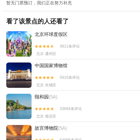
暂无门票预订，我们正在努力补充
看了该景点的人还看了
北京环球度假区
3911条评论


北京·通州区
中国国家博物馆
5915条评论


北京·东城区
颐和园
(5A)
33694条评论


北京·海淀区
故宫博物院
(5A)