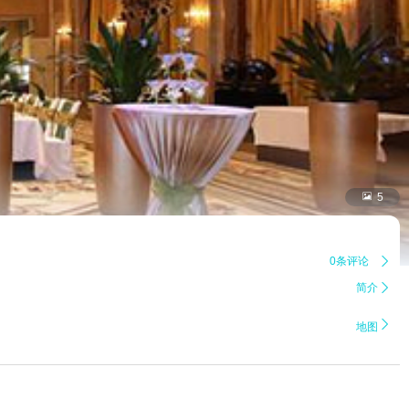

5
0条评论

简介


地图