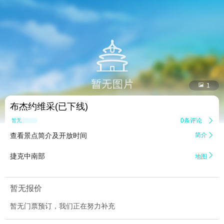


1
布杰约维采(已下线)
0条评论

暂无点评
查看景点简介及开放时间
简介


捷克中南部
地图
暂无报价
暂无门票预订，我们正在努力补充