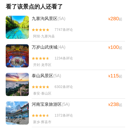
看了该景点的人还看了
280
九寨沟风景区
(5A)
¥
起
7747条评论


阿坝·九寨沟县
100
万岁山武侠城
(4A)
¥
起
1234条评论


开封·龙亭区
115
泰山风景区
(5A)
¥
起
6302条评论


泰安·泰山区
238
河南宝泉旅游区
(5A)
¥
起
1372条评论


新乡·辉县市