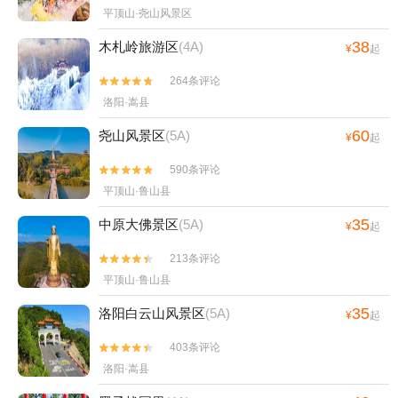
平顶山·尧山风景区
38
木札岭旅游区
(4A)
¥
起
264条评论


洛阳·嵩县
60
尧山风景区
(5A)
¥
起
590条评论


平顶山·鲁山县
35
中原大佛景区
(5A)
¥
起
213条评论


平顶山·鲁山县
35
洛阳白云山风景区
(5A)
¥
起
403条评论


洛阳·嵩县