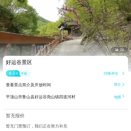


28
好运谷景区
4.3
29条评论

分
不错
查看景点简介及开放时间
简介


平顶山市鲁山县好运谷尧山镇四道河村
地图
暂无报价
暂无门票预订，我们正在努力补充