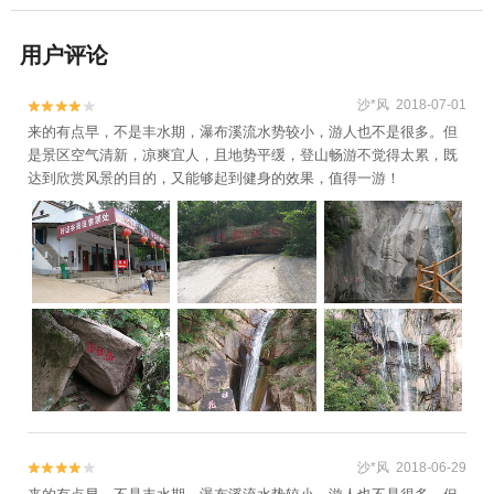
用户评论
沙*风 2018-07-01


来的有点早，不是丰水期，瀑布溪流水势较小，游人也不是很多。但
是景区空气清新，凉爽宜人，且地势平缓，登山畅游不觉得太累，既
达到欣赏风景的目的，又能够起到健身的效果，值得一游！
沙*风 2018-06-29

