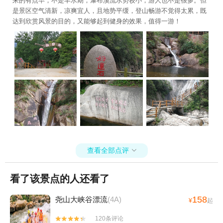
来的有点早，不是丰水期，瀑布溪流水势较小，游人也不是很多。但
是景区空气清新，凉爽宜人，且地势平缓，登山畅游不觉得太累，既
达到欣赏风景的目的，又能够起到健身的效果，值得一游！
查看全部点评

看了该景点的人还看了
158
尧山大峡谷漂流
(4A)
¥
起
120条评论

