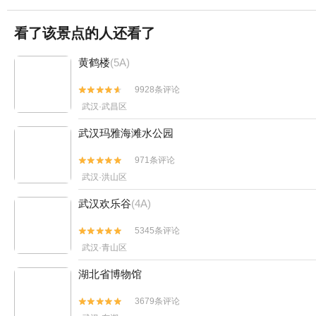
看了该景点的人还看了
黄鹤楼
(5A)
9928条评论


武汉·武昌区
武汉玛雅海滩水公园
971条评论


武汉·洪山区
武汉欢乐谷
(4A)
5345条评论


武汉·青山区
湖北省博物馆
3679条评论

