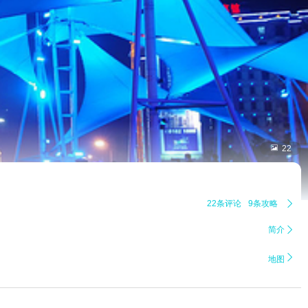

22
22条评论
9条攻略

简介


地图