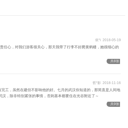
依*i 2018-05-19
责任心，对我们游客很关心，那天我带了行李不好爬黄鹤楼，她很细心的
共8张
哲*影 2018-11-16
有完工，虽然在建但不影响他的好。七月的武汉你知道的，那简直是人间地
来武汉，除非特别紧张的事情，否则基本都要住在光谷附近了～
共9张