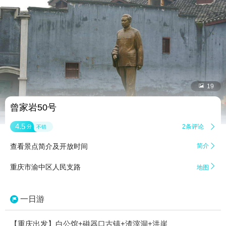


19
曾家岩50号
4.5
2条评论

分
不错
查看景点简介及开放时间
简介


重庆市渝中区人民支路
地图
一日游
【重庆出发】白公馆+磁器口古镇+渣滓洞+洪崖