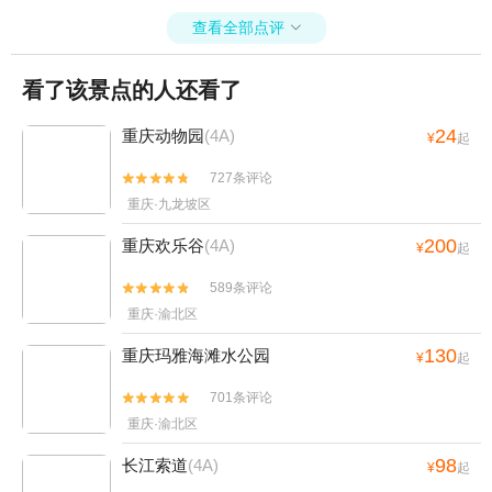
查看全部点评

看了该景点的人还看了
24
重庆动物园
(4A)
¥
起
727条评论


重庆·九龙坡区
200
重庆欢乐谷
(4A)
¥
起
589条评论


重庆·渝北区
130
重庆玛雅海滩水公园
¥
起
701条评论


重庆·渝北区
98
长江索道
(4A)
¥
起