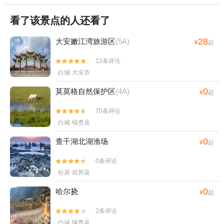
看了该景点的人还看了
28
大安嫩江湾旅游区
(5A)
¥
起
12条评论


白城·大安市
0
莫莫格自然保护区
(4A)
¥
起
70条评论


白城·镇赉县
0
查干湖北湖渔场
¥
起
0条评论


松原·前郭县
0
哈尔挠
¥
起
2条评论


白城·镇赉县