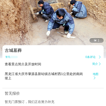


1
古城墓葬
0条评论

暂无点评
查看景点简介及开放时间
简介

黑龙江省大庆市肇源县新站镇古城村西1公里处的南岗
地图
坡上

暂无报价
暂无门票预订，我们正在努力补充