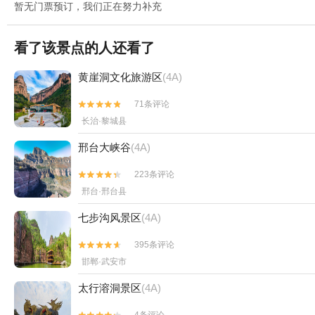
暂无门票预订，我们正在努力补充
看了该景点的人还看了
黄崖洞文化旅游区
(4A)
71条评论


长治·黎城县
邢台大峡谷
(4A)
223条评论


邢台·邢台县
七步沟风景区
(4A)
395条评论


邯郸·武安市
太行溶洞景区
(4A)