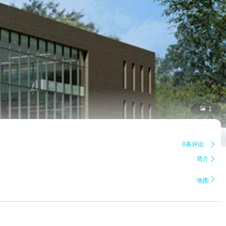

1
0条评论

简介


地图