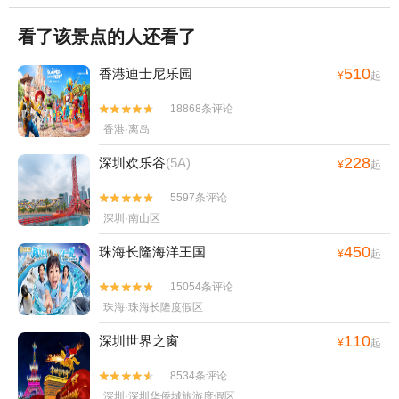
看了该景点的人还看了
510
香港迪士尼乐园
¥
起
18868条评论


香港·离岛
228
深圳欢乐谷
(5A)
¥
起
5597条评论


深圳·南山区
450
珠海长隆海洋王国
¥
起
15054条评论


珠海·珠海长隆度假区
110
深圳世界之窗
¥
起
8534条评论


深圳·深圳华侨城旅游度假区