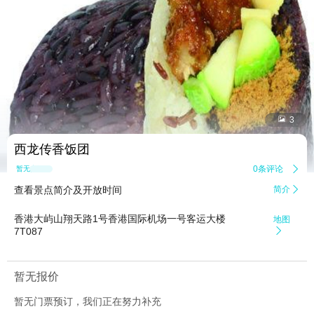


3
西龙传香饭团
0条评论

暂无点评
查看景点简介及开放时间
简介

香港大屿山翔天路1号香港国际机场一号客运大楼
地图
7T087

暂无报价
暂无门票预订，我们正在努力补充