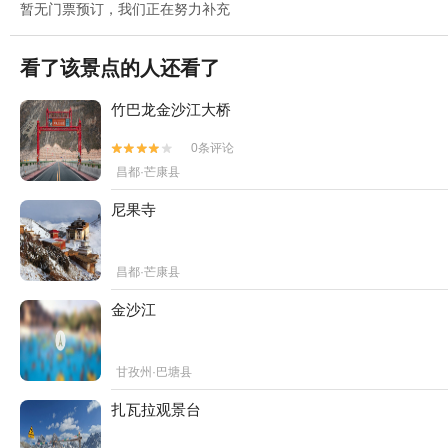
暂无门票预订，我们正在努力补充
看了该景点的人还看了
竹巴龙金沙江大桥
0条评论


昌都·芒康县
尼果寺
昌都·芒康县
金沙江
甘孜州·巴塘县
扎瓦拉观景台