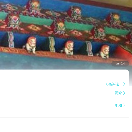

14
0条评论

简介


地图