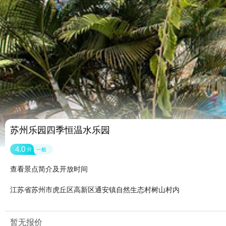
苏州乐园四季恒温水乐园
4.0
分
一般
查看景点简介及开放时间
江苏省苏州市虎丘区高新区通安镇自然生态村树山村内
暂无报价