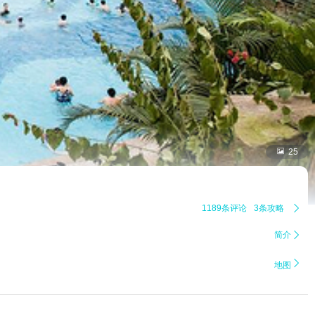

25
1189条评论
3条攻略

简介


地图