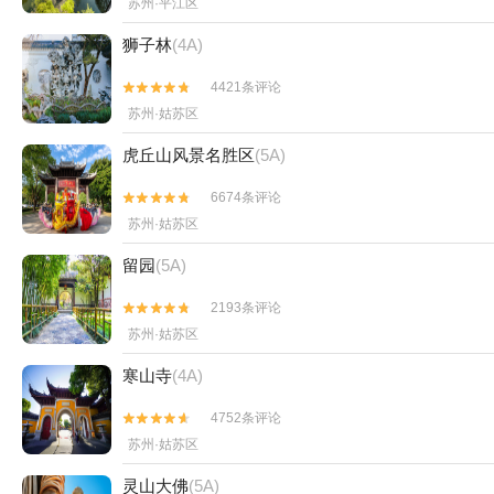
苏州·平江区
狮子林
(4A)
4421条评论


苏州·姑苏区
虎丘山风景名胜区
(5A)
6674条评论


苏州·姑苏区
留园
(5A)
2193条评论


苏州·姑苏区
寒山寺
(4A)
4752条评论


苏州·姑苏区
灵山大佛
(5A)