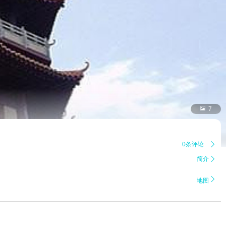

7
0条评论

简介


地图