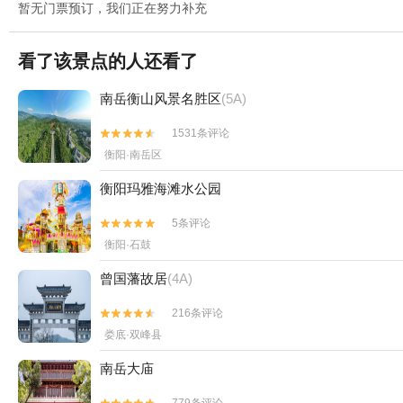
暂无门票预订，我们正在努力补充
看了该景点的人还看了
南岳衡山风景名胜区
(5A)
1531条评论


衡阳·南岳区
衡阳玛雅海滩水公园
5条评论


衡阳·石鼓
曾国藩故居
(4A)
216条评论


娄底·双峰县
南岳大庙