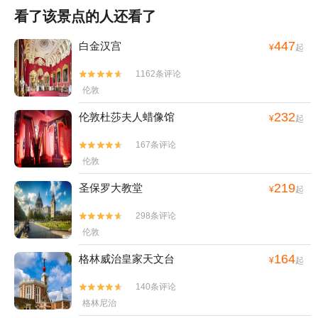
看了该景点的人还看了
447
白金汉宫
¥
起
1162条评论


伦敦
232
伦敦杜莎夫人蜡像馆
¥
起
167条评论


伦敦
219
圣保罗大教堂
¥
起
298条评论


伦敦
164
格林威治皇家天文台
¥
起
140条评论


格林尼治