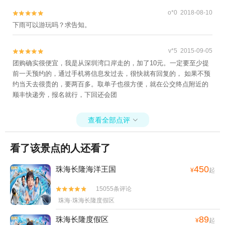
o*0 2018-08-10


下雨可以游玩吗？求告知。
v*5 2015-09-05


团购确实很便宜，我是从深圳湾口岸走的，加了10元。一定要至少提
前一天预约的，通过手机将信息发过去，很快就有回复的， 如果不预
约当天去很贵的，要两百多。取单子也很方便，就在公交终点附近的
顺丰快递旁，报名就行，下回还会团
查看全部点评

看了该景点的人还看了
450
珠海长隆海洋王国
¥
起
15055条评论


珠海·珠海长隆度假区
89
珠海长隆度假区
¥
起