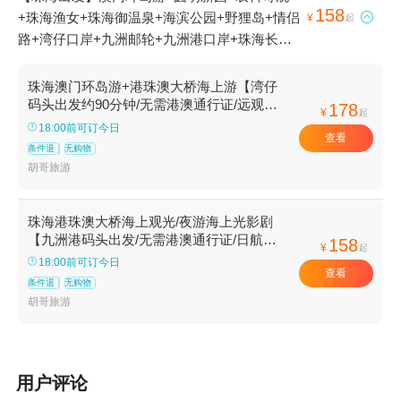
158
+珠海渔女+珠海御温泉+海滨公园+野狸岛+情侣

¥
起
路+湾仔口岸+九洲邮轮+九洲港口岸+珠海长隆
度假区+珠海长隆海洋王国+珠海大剧院+港珠澳
大桥游+海上看珠海+湾仔旅游码头+九洲船说·相
珠海澳门环岛游+港珠澳大桥海上游【湾仔
约大海+港珠澳大桥珠海公路口岸+珠澳海湾夜游
码头出发约90分钟/无需港澳通行证/远观港
178
¥
起
珠澳大桥】
+海上看港珠澳大桥+香炉湾沙滩1日游
18:00前可订今日
查看
条件退
无购物
胡哥旅游
珠海港珠澳大桥海上观光/夜游海上光影剧
【九洲港码头出发/无需港澳通行证/日航港
158
¥
起
珠澳大桥穿梭/夜航观光影剧】
18:00前可订今日
查看
条件退
无购物
胡哥旅游
用户评论