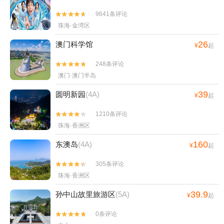
9641条评论


珠海·金湾区
26
澳门科学馆
¥
起
248条评论


澳门·澳门半岛
39
圆明新园
(4A)
¥
起
1210条评论


珠海·香洲区
160
东澳岛
(4A)
¥
起
305条评论


珠海·香洲区
39.9
孙中山故里旅游区
(5A)
¥
起
0条评论

