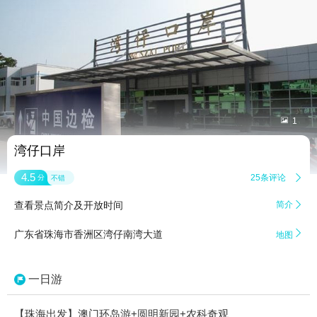


1
湾仔口岸
4.5
25条评论

分
不错
查看景点简介及开放时间
简介


广东省珠海市香洲区湾仔南湾大道
地图
一日游
【珠海出发】澳门环岛游+圆明新园+农科奇观