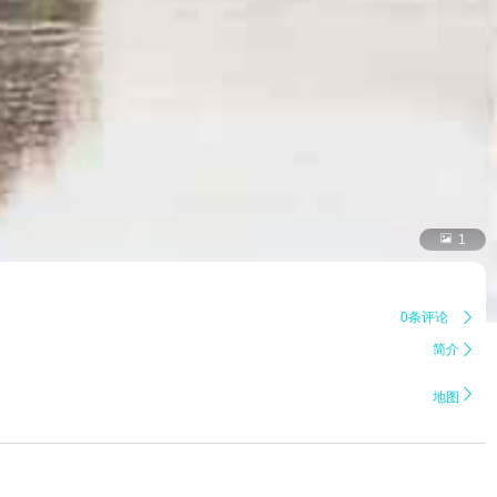

1
0条评论

简介


地图