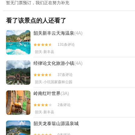
暂无门票预订，我们正在努力补充
看了该景点的人还看了
韶关新丰云天海温泉
(4A)
131条评论


韶关·新丰县
经律论文化旅游小镇
(4A)
37条评论


韶关·小坑国家森林公园
岭南红叶世界
(3A)
2条评论


韶关·新丰县
韶关龙泰翁山源温泉城