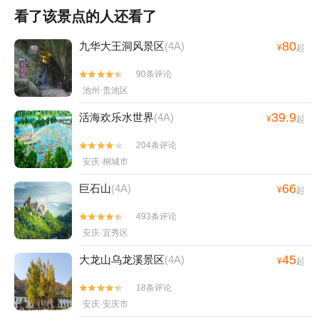
看了该景点的人还看了
80
九华大王洞风景区
(4A)
¥
起
90条评论


池州·贵池区
39.9
活海欢乐水世界
(4A)
¥
起
204条评论


安庆·桐城市
66
巨石山
(4A)
¥
起
493条评论


安庆·宜秀区
45
大龙山乌龙溪景区
(4A)
¥
起
18条评论


安庆·安庆市