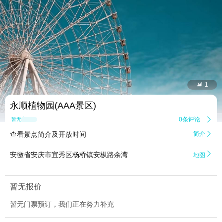


1
永顺植物园(AAA景区)
0条评论

暂无点评
查看景点简介及开放时间
简介


安徽省安庆市宜秀区杨桥镇安枞路余湾
地图
暂无报价
暂无门票预订，我们正在努力补充