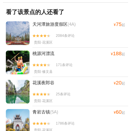
看了该景点的人还看了
75
天河潭旅游度假区
(4A)
¥
起
2084条评论


贵阳·花溪区
188
桃源河漂流
¥
起
171条评论


贵阳·修文县
20
花溪夜郎谷
¥
起
25条评论


贵阳·花溪区
60
青岩古镇
(5A)
¥
起
1786条评论


贵阳·花溪区