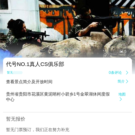


5
代号NO.1真人CS俱乐部
0条评论

暂无点评
查看景点简介及开放时间
简介

贵州省贵阳市花溪区黄泥哨村小碧乡1号金翠湖休闲度假
地图
中心

暂无报价
暂无门票预订，我们正在努力补充