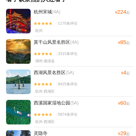
吉泡泡乐园+良渚博物院+青芝坞+浙江省人
民大会堂+浙江大学之江校区+西溪森林温泉
224
杭州宋城
(4A)
¥
起
度假村+杭州西湖博物馆(总馆)+杭州孔庙+杭
州西溪海狮主题乐园+严州古城景区+杭州长
1170条评论


乔亲子乐园+杭州乐活岛+西湖外事游船
杭州
+OMG心跳乐园+浙江美术馆+三渡鹿营户外
85
莫干山风景名胜区
(4A)
¥
起
营地+浙江省科技馆+飞来峰+大奇山魔幻乐
园+良渚古城遗址水利系统老虎岭遗址+西溪
3315条评论


艺得美术馆+杭州灵山景区+灵隐飞来峰-凉亭
湖州·德清县
+西湖龙井茶+雷峰塔藕香居+西溪城市文化
4
西湖风景名胜区
(5A)
¥
起
公园+浙江西湖美术馆+西湖龙井山园+临安
十门峡雪域谷温泉+浙江省非物质文化遗产馆
9425条评论


+钱王陵园+飞来峰造像+西天目山风景区+西
杭州·西湖区
溪湿地董湾+叙宴(杭州滨江店)+三渡山地运
60
西溪国家湿地公园
(5A)
动公园+马岭天观+上海 · 黑秀（hey show）
¥
起
丨小黑互动脱口秀+桐庐天子地景区度假村
5874条评论


+宫宴+天子地山野乐园-天空之镜1日游
杭州·西湖区
29
灵隐寺
¥
起