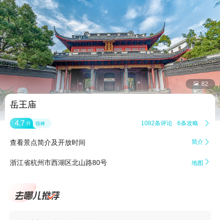


82
岳王庙
4.7
1082条评论
6条攻略

分
很棒
查看景点简介及开放时间
简介


浙江省杭州市西湖区北山路80号
地图