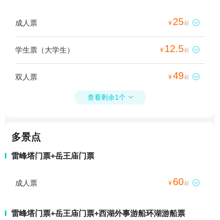
25
成人票

¥
起
12.5
学生票（大学生）

¥
起
49
双人票

¥
起
查看剩余1个

多景点
雷峰塔门票+岳王庙门票
60
成人票

¥
起
雷峰塔门票+岳王庙门票+西湖外事游船环湖游船票