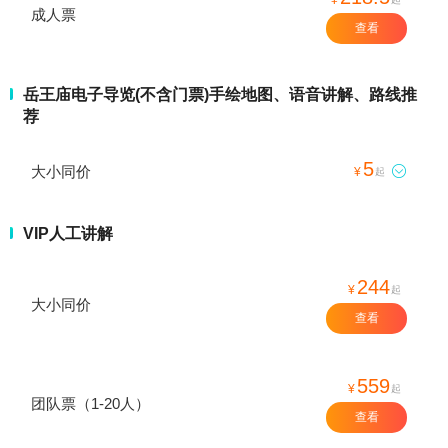
成人票
查看
岳王庙电子导览(不含门票)手绘地图、语音讲解、路线推
荐
5
大小同价

¥
起
VIP人工讲解
244
¥
起
大小同价
查看
559
¥
起
团队票（1-20人）
查看