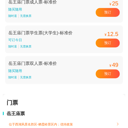
岳王庙门票成人票-标准价
25
¥
随买随用
预订
随时退
无需换票
岳王庙门票学生票(大学生)-标准价
12.5
¥
可订今日
预订
随时退
无需换票
岳王庙门票双人票-标准价
49
¥
随买随用
预订
随时退
无需换票
门票
岳王庙票
位于西湖风景名胜区-栖霞岭景区内；
优待政策
