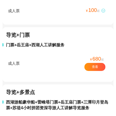
100
成人票

¥
起
导览+门票
门票+岳王庙+西湖人工讲解服务
680
¥
起
成人票
查看
导览+多景点
西湖游船豪华船+雷峰塔门票+岳王庙门票+三潭印月登岛
票+苏堤4小时拼团资深导游人工讲解导览服务