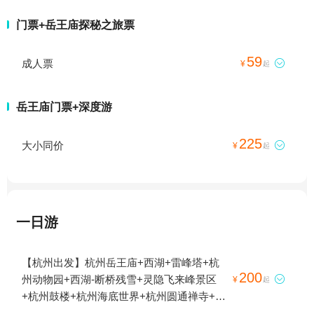
门票+岳王庙探秘之旅票
59
成人票

¥
起
岳王庙门票+深度游
225
大小同价

¥
起
一日游
【杭州出发】杭州岳王庙+西湖+雷峰塔+杭
200
州动物园+西湖-断桥残雪+灵隐飞来峰景区

¥
起
+杭州鼓楼+杭州海底世界+杭州圆通禅寺+西
溪3D奇幻艺术馆+西溪国家湿地公园+杭州黄