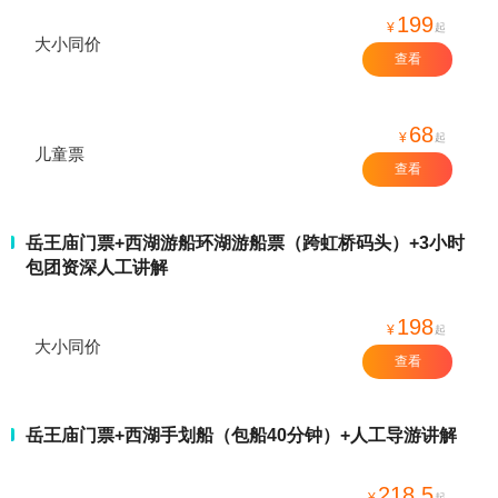
199
¥
起
大小同价
查看
68
¥
起
儿童票
查看
岳王庙门票+西湖游船环湖游船票（跨虹桥码头）+3小时
包团资深人工讲解
198
¥
起
大小同价
查看
岳王庙门票+西湖手划船（包船40分钟）+人工导游讲解
218.5
¥
起