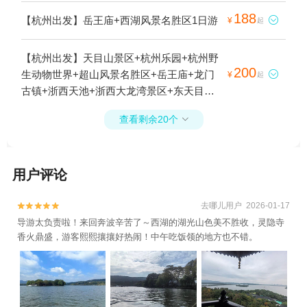
龙洞+杭州花圃+杭州体育馆+杭州剧院+杭州
188
【杭州出发】岳王庙+西湖风景名胜区1日游

¥
起
云曼温泉+西溪草堂+杭州白塔公园+杭州大
剧院+西溪湿地印象摇橹船+西溪庄园+杭州
【杭州出发】天目山景区+杭州乐园+杭州野
图书馆+西湖文化广场+西溪天堂商业街+西
200
生动物世界+超山风景名胜区+岳王庙+龙门

¥
起
湖天下景+灵隐寺+西溪印象城极速冰雪世界
古镇+浙西天池+浙西大龙湾景区+东天目山
+杭州宋城+西溪湿地高庄+杭州君悦酒店+杭
景区+胡雪岩故居+山沟沟景区+富春桃源风
州逸酒店+杭州西溪喜来登度假大酒店+杭州
查看剩余20个

景区+安吉天目山漂流+钱王陵+杭州植物园
孔庙+杭州世外桃源+灵隐飞来峰-凉亭+西溪
+西湖风景名胜区+雷峰塔+杭州长乔极地海
城市文化公园1日游
洋公园+浙西运河+垂云通天河+太湖源+青山
用户评论
湖+大明山景区+瑶琳仙境+临安城遗址+杭州
动物园+浙西大峡谷+大奇山国家森林公园
+清河坊街+浙江大学+花港观鱼公园+断桥残
去哪儿用户 2026-01-17


雪+三潭印月+花港观鱼+南屏晚钟+柳浪闻莺
导游太负责啦！来回奔波辛苦了～西湖的湖光山色美不胜收，灵隐寺
香火鼎盛，游客熙熙攘攘好热闹！中午吃饭领的地方也不错。
+灵隐飞来峰景区+塘栖古镇+天子地山野乐
园+杭州鼓楼+良渚古城遗址公园+京杭大运
河杭州景区+《西湖之夜》演出+九溪十八涧
+西溪3D奇幻艺术馆+天目山月亮湾漂流+杭
州博物馆+西湖音乐喷泉+太子湾公园+西湖