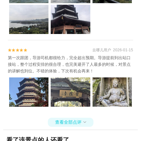
天地+西溪国家湿地公园+大明山万松岭滑雪
场+七里扬帆+杭州花圃+浙西三峡+杭州体育
馆+浙西大草原+杭州酒家+杭州剧院+钱王祠
+西溪草堂+临安碧雪湖山庄+临安碧雪湖真
人CS基地+临安圆正宾馆笋宴自助餐+临安大
明山大自然农家乐+天目山野味馆+天目山上
去哪儿用户 2026-01-15


海之家+杭州大剧院+西溪湿地印象摇橹船
第一次跟团，导游司机都很给力，完全超出预期。导游提前到出站口
+龙井茶室+西溪庄园+瑶琳国家森林公园+猎
接站，整个过程安排的很合理，也完美避开了人最多的时候，对景点
鹰CS野战（西溪湿地）+临安水源水上乐园
的讲解也到位。不错的体验，下次有机会再来！
+杭州图书馆+西湖文化广场+纳米租车（杭
州）+西湖游船+临安火星兔+大奇山疯狂森
林主题乐园+西溪天堂商业街+天目山大树王
景区+花港公园+西湖天下景+杭州湘湖游船
+灵隐寺+宝石山造像+临安天目花海+三潭印
月花港观鱼码头+杭州宋城+西溪湿地洪园
+杭州樱花园+杭州宝寿山景区+西溪湿地高
查看全部点评

庄+杭州西溪喜来登度假大酒店+杭州兰里景
区+杭州X秀+西溪空中揽胜氦气球+杭州长乔
看了该景点的人还看了