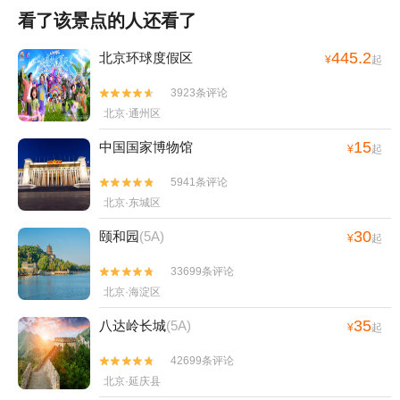
看了该景点的人还看了
445.2
北京环球度假区
¥
起
3923条评论


北京·通州区
15
中国国家博物馆
¥
起
5941条评论


北京·东城区
30
颐和园
(5A)
¥
起
33699条评论


北京·海淀区
35
八达岭长城
(5A)
¥
起
42699条评论


北京·延庆县