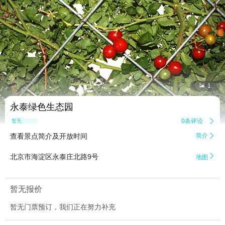


1
永泰绿色生态园
0条评论

暂无点评
查看景点简介及开放时间
简介


北京市海淀区永泰庄北路9号
地图
暂无报价
暂无门票预订，我们正在努力补充