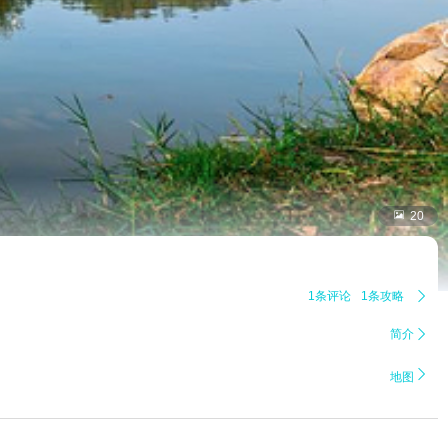

20
1条评论
1条攻略

简介


地图