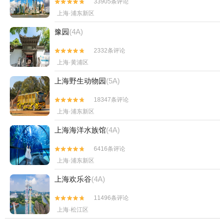
33905条评论


上海·浦东新区
豫园
(4A)
2332条评论


上海·黄浦区
上海野生动物园
(5A)
18347条评论


上海·浦东新区
上海海洋水族馆
(4A)
6416条评论


上海·浦东新区
上海欢乐谷
(4A)
11496条评论


上海·松江区