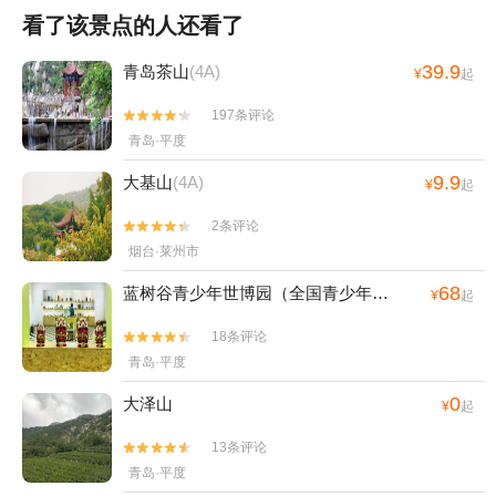
看了该景点的人还看了
39.9
青岛茶山
(4A)
¥
起
197条评论


青岛·平度
9.9
大基山
(4A)
¥
起
2条评论


烟台·莱州市
68
蓝树谷青少年世博园（全国青少年社会职业体验中心）
¥
起
18条评论


青岛·平度
0
大泽山
¥
起
13条评论


青岛·平度