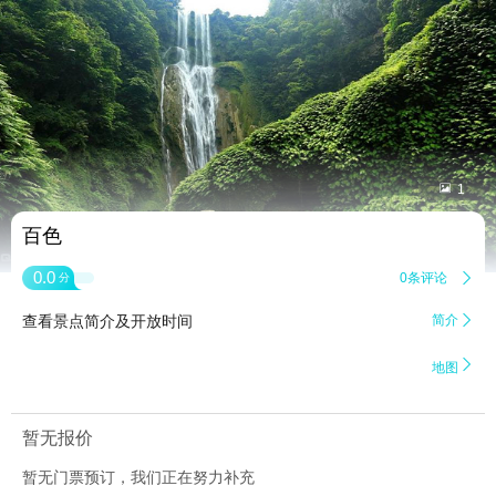


1
百色
0.0
0条评论

分
查看景点简介及开放时间
简介


地图
暂无报价
暂无门票预订，我们正在努力补充