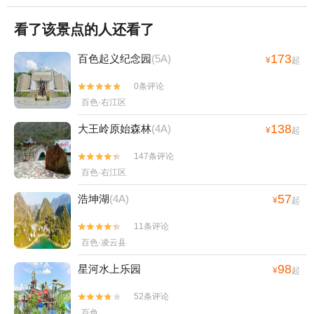
看了该景点的人还看了
173
百色起义纪念园
(5A)
¥
起
0条评论


百色·右江区
138
大王岭原始森林
(4A)
¥
起
147条评论


百色·右江区
57
浩坤湖
(4A)
¥
起
11条评论


百色·凌云县
98
星河水上乐园
¥
起
52条评论


百色