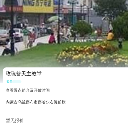
玫瑰营天主教堂
暂无点评
查看景点简介及开放时间
内蒙古乌兰察布市察哈尔右翼前旗
暂无报价