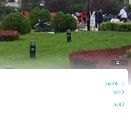

1
0条评论

简介


地图