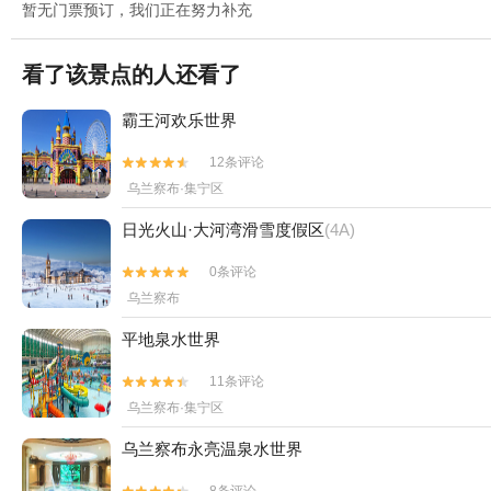
暂无门票预订，我们正在努力补充
看了该景点的人还看了
霸王河欢乐世界
12条评论


乌兰察布·集宁区
日光火山·大河湾滑雪度假区
(4A)
0条评论


乌兰察布
平地泉水世界
11条评论


乌兰察布·集宁区
乌兰察布永亮温泉水世界