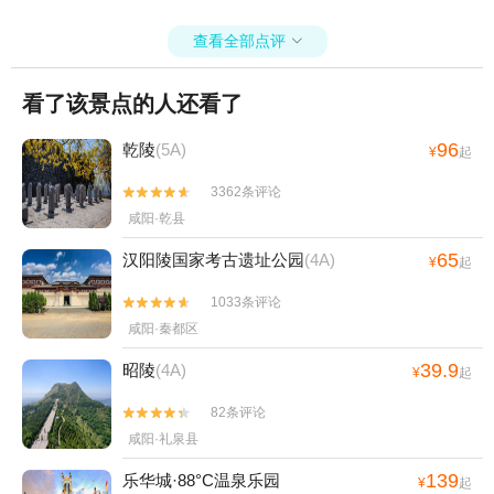
少游客碰到过，期待改进
查看全部点评

看了该景点的人还看了
96
乾陵
(5A)
¥
起
3362条评论


咸阳·乾县
65
汉阳陵国家考古遗址公园
(4A)
¥
起
1033条评论


咸阳·秦都区
39.9
昭陵
(4A)
¥
起
82条评论


咸阳·礼泉县
139
乐华城·88°C温泉乐园
¥
起