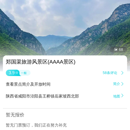


68
郑国渠旅游风景区(AAAA景区)
3.9
58条评论

分
一般
查看景点简介及开放时间
简介


陕西省咸阳市泾阳县王桥镇岳家坡西北部
地图
暂无报价
暂无门票预订，我们正在努力补充