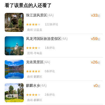
看了该景点的人还看了
33
珠江源风景区
(4A)
¥
起
122条评论


曲靖·沾益县
59
凤龙湾国际旅游度假区
(4A)
¥
起
1条评论


昆明·寻甸县
26
克依黑景区
(4A)
¥
起
0条评论


曲靖·麒麟区
0
麒麟水乡
(4A)
¥
起
2条评论


曲靖·麒麟区