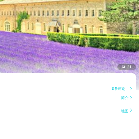

21
0条评论

简介


地图