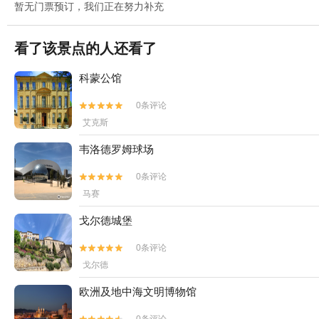
暂无门票预订，我们正在努力补充
看了该景点的人还看了
科蒙公馆
0条评论


艾克斯
韦洛德罗姆球场
0条评论


马赛
戈尔德城堡
0条评论


戈尔德
欧洲及地中海文明博物馆