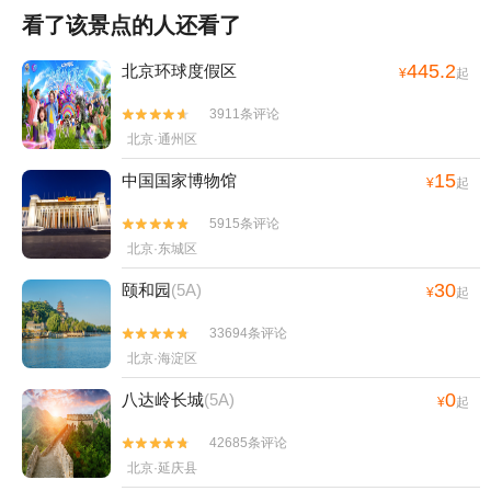
看了该景点的人还看了
445.2
北京环球度假区
¥
起
3911条评论


北京·通州区
15
中国国家博物馆
¥
起
5915条评论


北京·东城区
30
颐和园
(5A)
¥
起
33694条评论


北京·海淀区
0
八达岭长城
(5A)
¥
起
42685条评论


北京·延庆县