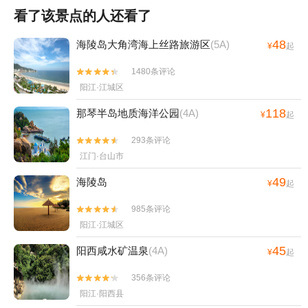
看了该景点的人还看了
48
海陵岛大角湾海上丝路旅游区
(5A)
¥
起
1480条评论


阳江·江城区
118
那琴半岛地质海洋公园
(4A)
¥
起
293条评论


江门·台山市
49
海陵岛
¥
起
985条评论


阳江·江城区
45
阳西咸水矿温泉
(4A)
¥
起
356条评论


阳江·阳西县