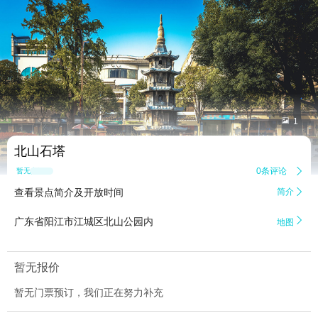


1
北山石塔
0条评论

暂无点评
查看景点简介及开放时间
简介


广东省阳江市江城区北山公园内
地图
暂无报价
暂无门票预订，我们正在努力补充