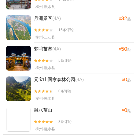
柳州·融水县
32
丹洲景区
(4A)
¥
起
15条评论


柳州·三江县
50
梦呜苗寨
(4A)
¥
起
5条评论


柳州·融水县
0
元宝山国家森林公园
(4A)
¥
起
0条评论


柳州·融水县
0
融水苗山
¥
起
3条评论


柳州·融水县