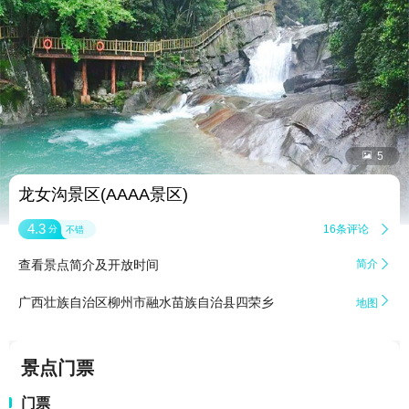


5
龙女沟景区(AAAA景区)
4.3
16条评论

分
不错
查看景点简介及开放时间
简介


广西壮族自治区柳州市融水苗族自治县四荣乡
地图
景点门票
门票