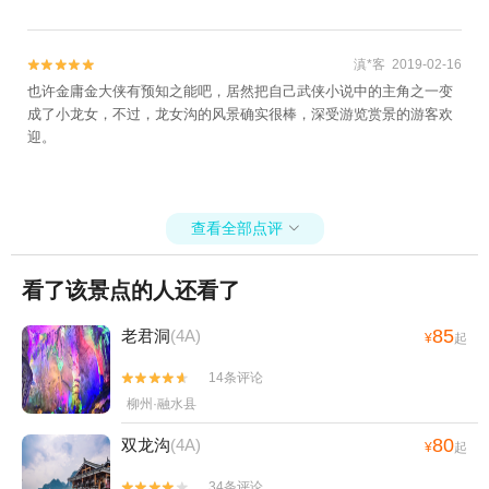
滇*客 2019-02-16


也许金庸金大侠有预知之能吧，居然把自己武侠小说中的主角之一变
成了小龙女，不过，龙女沟的风景确实很棒，深受游览赏景的游客欢
迎。
查看全部点评

看了该景点的人还看了
85
老君洞
(4A)
¥
起
14条评论


柳州·融水县
80
双龙沟
(4A)
¥
起
34条评论

