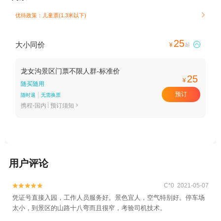
优待政策：儿童票(1.3米以下)

25
大小同价

¥
起
龙女沟景区门票不限人群-标准价
25
¥
随买随用
预订
随时退
无需换票
携程-国内
预订须知

用户评论
C*0 2021-05-07


凭证号直接入园，工作人员服务好。景色宜人，空气特别好。停车场
太小，到景区的山路十八弯而且很窄，考验司机技术。