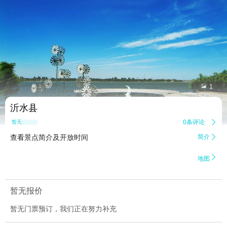


1
沂水县
0条评论

暂无点评
查看景点简介及开放时间
简介


地图
暂无报价
暂无门票预订，我们正在努力补充