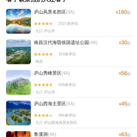
160
庐山风景名胜区
(5A)
¥
起
2527条评论


九江·庐山市
30
南昌汉代海昏侯国遗址公园
(4A)
¥
起
163条评论


南昌
56
庐山秀峰景区
(4A)
¥
起
508条评论


九江·庐山市
45
庐山西海主景区
(5A)
¥
起
364条评论


九江·庐山西海风景名胜区
63
鲁溪洞
(4A)
¥
起