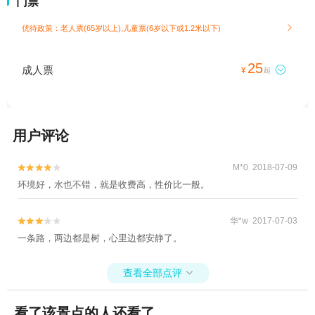
门票
优待政策：老人票(65岁以上),儿童票(6岁以下或1.2米以下)

25
成人票

¥
起
用户评论
M*0 2018-07-09


环境好，水也不错，就是收费高，性价比一般。
华*w 2017-07-03


一条路，两边都是树，心里边都安静了。
查看全部点评

看了该景点的人还看了