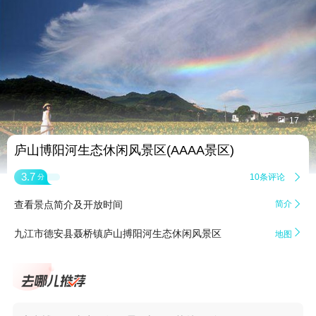


17
庐山博阳河生态休闲风景区(AAAA景区)
3.7
10条评论

分
查看景点简介及开放时间
简介


九江市德安县聂桥镇庐山搏阳河生态休闲风景区
地图