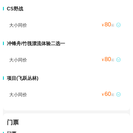
CS野战
80
大小同价

¥
起
冲锋舟/竹筏漂流体验二选一
80
大小同价

¥
起
项目(飞跃丛林)
60
大小同价

¥
起
门票