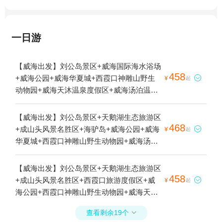
一日游
【威海出发】刘公岛景区+威海国际海水浴场
458
+威海公园+威海华夏城+西霞口神雕山野生

¥
起
动物园+威海天沐温泉度假区+威海汤泊温泉
+威海神游海洋世界+威海幸福门+小石岛+那
香海景区+猫头山+火炬八街+海源公园+搁浅
【威海出发】刘公岛景区+天鹅湖生态旅游区
货轮布鲁维斯号+悦海公园-灯塔+半月湾沙滩
468
+成山头风景名胜区+海驴岛+威海公园+威海

¥
起
+威海大相框+金海湾栈桥+成山头国家重点
华夏城+西霞口神雕山野生动物园+威海汤泊
风景名胜区+孤独公约1日游
温泉+《神游传奇》秀+威海神游海洋世界
+那香海鸡鸣岛+威海幸福门+那香海景区+香
【威海出发】刘公岛景区+天鹅湖生态旅游区
海森林温泉+金石湾艺术园区+猫头山+火炬
458
+成山头风景名胜区+西霞口旅游度假区+威

¥
起
八街+搁浅货轮布鲁维斯号+那香海钻石沙滩
海公园+西霞口神雕山野生动物园+威海天沐
浴场+摩天岭索道+灯塔+半月湾沙滩+威海大
温泉度假区+威海神游海洋世界+那香海鸡鸣
相框1日游
查看剩余19个

岛+那香海景区+香海森林温泉+金石湾艺术