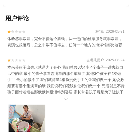
园区+猫头山+威海华夏文旅度假区+悦海公
园+火炬八街+搁浅货轮布鲁维斯号+那香海
用户评论
钻石沙滩浴场+悦海公园-灯塔+半月湾沙滩
+威海大相框+幸福门广场-海阅景区+金海湾
栈桥1日游
杯*葛 2026-05-31


体验感非常差，完全不值这个票钱，从一进门的检票服务就非常差，
表演也很落后，总之非常不值得去，任何一个地方的海洋馆都比这强
去哪儿用户 2025-08-24


本来带孩子出去玩就是为了开心 我们总共3大4小 4个孩子一进去就自
己带的章 最小的孩子拿着盖满章的那个单掉了 其他3个孩子在4楼做
手工 最小的做不了 我们就商量4楼负责做手工的让我们做一个 她说必
须要有那个集满章的纸 我们说我们花钱你让我们做一个 死活就是不肯
孩子面对着墙在那默默掉眼泪特别委屈 家长带着孩子玩是为了让孩子
开心的 突发情况一定会有 看着孩子那个样我心里也心疼 我们一直商

量着那个女的说那个就是掉了就没有了 我们花钱做 结果她来了一句
好多都那么说！ 我的火噌一下上来了，我就批评孩子谁让你自己东西
不拿好，掉了就做不了不做你就在那看着吧！！孩子眼泪大颗大颗留
下来我看着也心疼，就买了袜套让孩子在蹦床那玩了！我坐在那里就
看那个管发手工那个女的，有些孩子发一包橡皮泥，有些孩子拿3包