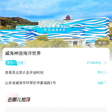


80
威海神游海洋世界
4.5
473条评论

分
不错
查看景点简介及开放时间
简介


山东省威海市环翠区华夏城路1号
地图