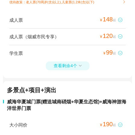
优待政策：老人票(70周岁(含)以上),儿童票(1.2米(含)以下)

148
成人票

¥
起
120
成人票（烟威市民专享）

¥
起
99
学生票

¥
起
查看剩余4个

多景点+项目+演出
威海华夏城门票(赠送城南硝烟+华夏生态馆)+威海神游海
洋世界门票
190
大小同价

¥
起