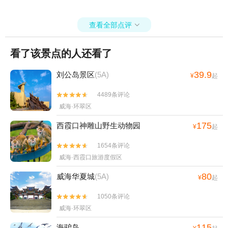
的，她都不管！ 所以说根本不是怕没有那个单子她数量对不上，只是
把自己手里的权利运用到极致而已，如果说每个人就发一个我也都能
查看全部点评

理解，毕竟是我们孩子小自己拿掉了，但是你给有些孩子发3个你怎么
解释！ 我跟消费者服务中心沟通了说单子掉了孩子哭了，客服说让孩
子做一个，别让孩子心情不好！但是我们依然没有做，因为大家都不
看了该景点的人还看了
差那一块小小的橡皮泥，事情出了孩子没有心情了，家长也没有心情
了！孩子说不敢跟那个阿姨要！因为她真的为难人的嘴脸让人心寒！
39.9
刘公岛景区
(5A)
¥
起
4489条评论


威海·环翠区
175
西霞口神雕山野生动物园
¥
起
1654条评论


威海·西霞口旅游度假区
80
威海华夏城
(5A)
¥
起
1050条评论


威海·环翠区
115
海驴岛