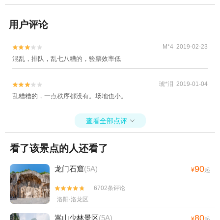
用户评论
M*4 2019-02-23


混乱，排队，乱七八糟的，验票效率低
琥*泪 2019-01-04


乱糟糟的，一点秩序都没有。场地也小。
查看全部点评

看了该景点的人还看了
90
龙门石窟
(5A)
¥
起
6702条评论


洛阳·洛龙区
80
嵩山少林景区
(5A)
¥
起