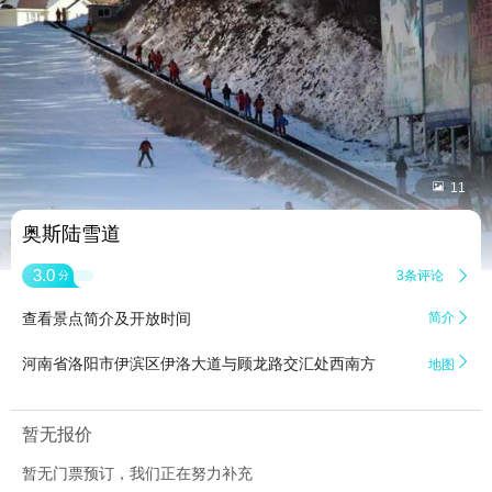


11
奥斯陆雪道
3.0
3条评论

分
查看景点简介及开放时间
简介


河南省洛阳市伊滨区伊洛大道与顾龙路交汇处西南方
地图
暂无报价
暂无门票预订，我们正在努力补充