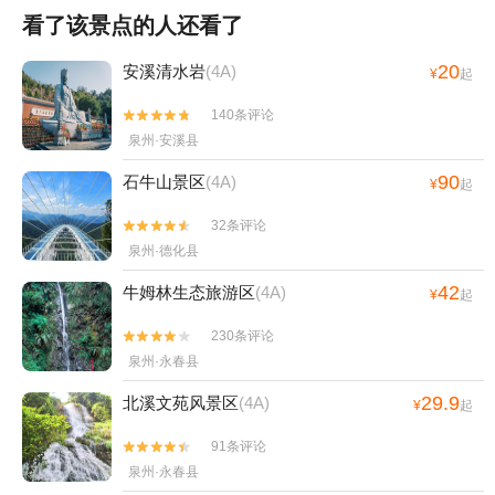
看了该景点的人还看了
20
安溪清水岩
(4A)
¥
起
140条评论


泉州·安溪县
90
石牛山景区
(4A)
¥
起
32条评论


泉州·德化县
42
牛姆林生态旅游区
(4A)
¥
起
230条评论


泉州·永春县
29.9
北溪文苑风景区
(4A)
¥
起
91条评论


泉州·永春县