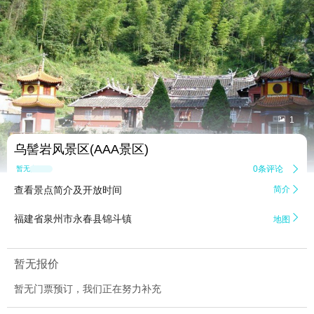


1
乌髻岩风景区(AAA景区)
0条评论

暂无点评
查看景点简介及开放时间
简介


福建省泉州市永春县锦斗镇
地图
暂无报价
暂无门票预订，我们正在努力补充