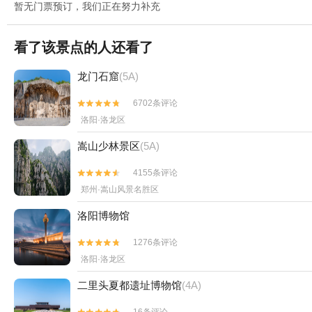
暂无门票预订，我们正在努力补充
看了该景点的人还看了
龙门石窟
(5A)
6702条评论


洛阳·洛龙区
嵩山少林景区
(5A)
4155条评论


郑州·嵩山风景名胜区
洛阳博物馆
1276条评论


洛阳·洛龙区
二里头夏都遗址博物馆
(4A)