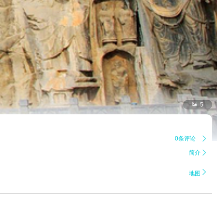

5
0条评论

简介


地图