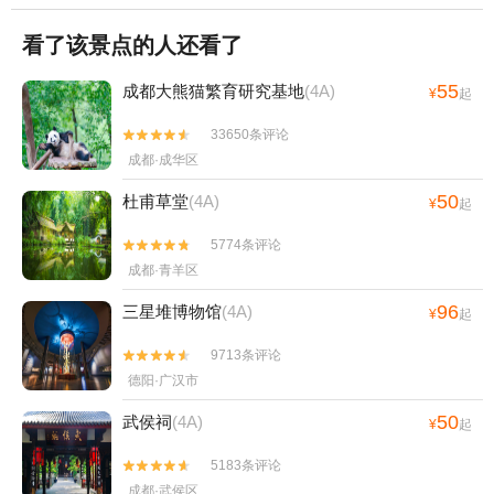
看了该景点的人还看了
55
成都大熊猫繁育研究基地
(4A)
¥
起
33650条评论


成都·成华区
50
杜甫草堂
(4A)
¥
起
5774条评论


成都·青羊区
96
三星堆博物馆
(4A)
¥
起
9713条评论


德阳·广汉市
50
武侯祠
(4A)
¥
起
5183条评论


成都·武侯区