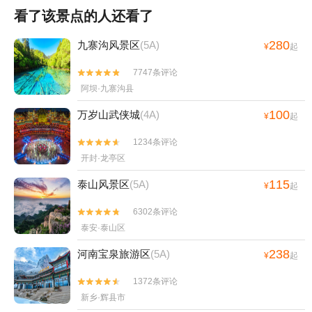
看了该景点的人还看了
280
九寨沟风景区
(5A)
¥
起
7747条评论


阿坝·九寨沟县
100
万岁山武侠城
(4A)
¥
起
1234条评论


开封·龙亭区
115
泰山风景区
(5A)
¥
起
6302条评论


泰安·泰山区
238
河南宝泉旅游区
(5A)
¥
起
1372条评论


新乡·辉县市