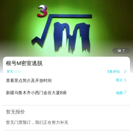


7
根号M密室逃脱
0条评论

暂无点评
查看景点简介及开放时间
简介


新疆乌鲁木齐小西门金谷大厦B座
地图
暂无报价
暂无门票预订，我们正在努力补充