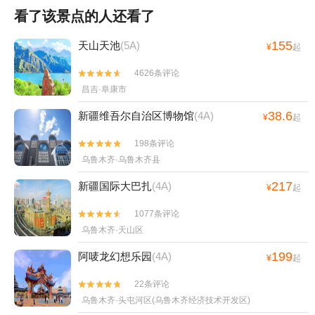
看了该景点的人还看了
155
天山天池
(5A)
¥
起
4626条评论


昌吉·阜康市
38.6
新疆维吾尔自治区博物馆
(4A)
¥
起
198条评论


乌鲁木齐·乌鲁木齐县
217
新疆国际大巴扎
(4A)
¥
起
1077条评论


乌鲁木齐·天山区
199
阿唛龙幻想乐园
(4A)
¥
起
22条评论


乌鲁木齐·头屯河区(乌鲁木齐经济技术开发区)