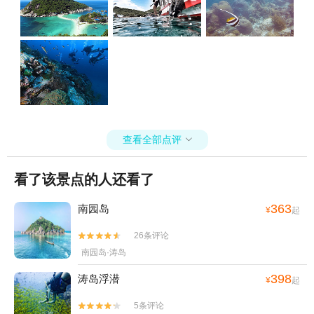
查看全部点评

看了该景点的人还看了
363
南园岛
¥
起
26条评论


南园岛·涛岛
398
涛岛浮潜
¥
起
5条评论

