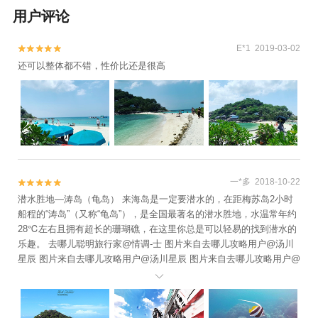
用户评论
E*1 2019-03-02


还可以整体都不错，性价比还是很高
一*多 2018-10-22


潜水胜地—涛岛（龟岛） 来海岛是一定要潜水的，在距梅苏岛2小时
船程的“涛岛”（又称“龟岛”），是全国最著名的潜水胜地，水温常年约
28℃左右且拥有超长的珊瑚礁，在这里你总是可以轻易的找到潜水的
乐趣。 去哪儿聪明旅行家@情调-士 图片来自去哪儿攻略用户@汤川
星辰 图片来自去哪儿攻略用户@汤川星辰 图片来自去哪儿攻略用户@
汤川星辰
