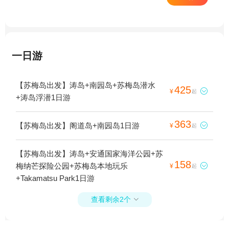
一日游
【苏梅岛出发】涛岛+南园岛+苏梅岛潜水
425

¥
起
+涛岛浮潜1日游
363
【苏梅岛出发】阁道岛+南园岛1日游

¥
起
【苏梅岛出发】涛岛+安通国家海洋公园+苏
158
梅纳芒探险公园+苏梅岛本地玩乐

¥
起
+Takamatsu Park1日游
查看剩余2个
