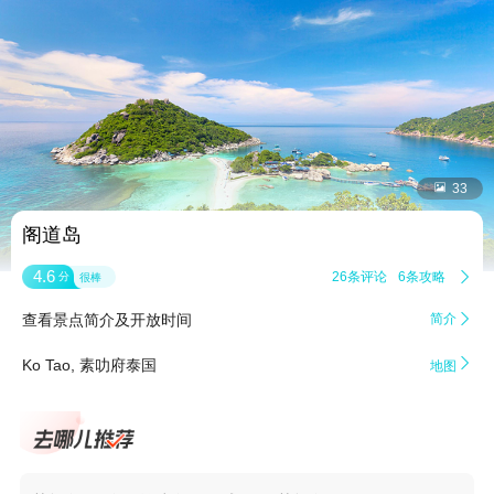


33
阁道岛
4.6
26条评论
6条攻略

分
很棒
查看景点简介及开放时间
简介


Ko Tao, 素叻府泰国
地图