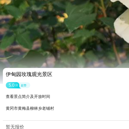
伊甸园玫瑰观光景区
5.0
分
超赞
查看景点简介及开放时间
黄冈市黄梅县柳林乡老铺村
暂无报价