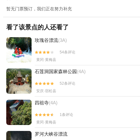
暂无门票预订，我们正在努力补充
看了该景点的人还看了
玫瑰谷漂流
(3A)
54条评论


黄冈·黄梅县
石莲洞国家森林公园
(4A)
52条评论


安庆·宿松县
四祖寺
(4A)
1条评论


黄冈·黄梅县
罗河大峡谷漂流