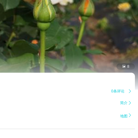

8
0条评论

简介


地图