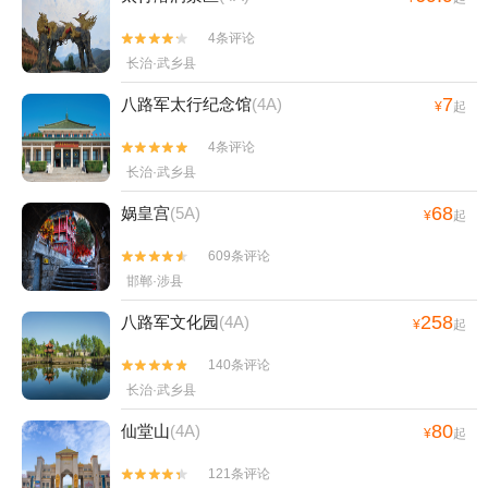
4条评论


长治·武乡县
7
八路军太行纪念馆
(4A)
¥
起
4条评论


长治·武乡县
68
娲皇宫
(5A)
¥
起
609条评论


邯郸·涉县
258
八路军文化园
(4A)
¥
起
140条评论


长治·武乡县
80
仙堂山
(4A)
¥
起
121条评论

