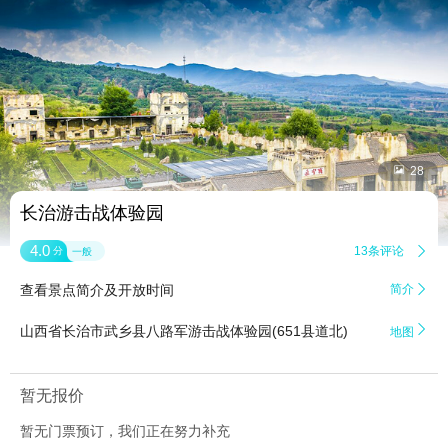


28
长治游击战体验园
4.0
13条评论

分
一般
查看景点简介及开放时间
简介


山西省长治市武乡县八路军游击战体验园(651县道北)
地图
暂无报价
暂无门票预订，我们正在努力补充