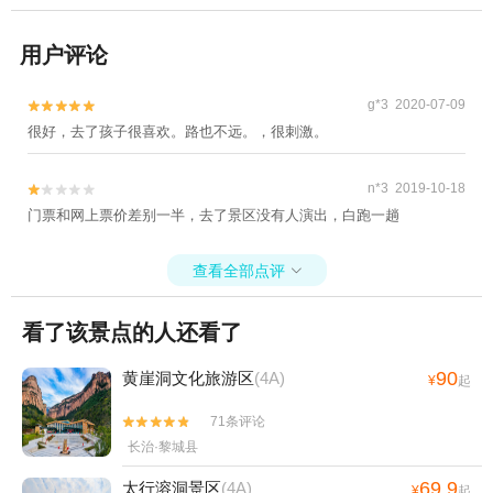
用户评论
g*3 2020-07-09


很好，去了孩子很喜欢。路也不远。，很刺激。
n*3 2019-10-18


门票和网上票价差别一半，去了景区没有人演出，白跑一趟
查看全部点评

看了该景点的人还看了
90
黄崖洞文化旅游区
(4A)
¥
起
71条评论


长治·黎城县
69.9
太行溶洞景区
(4A)
¥
起