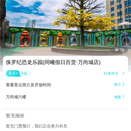


59
侏罗纪恐龙乐园(同曦假日百货·万尚城店)
4.4
41条评论

分
不错
查看景点简介及开放时间
简介


万尚城六楼
地图
暂无报价
暂无门票预订，我们正在努力补充