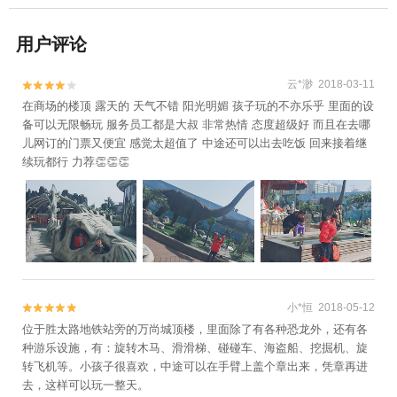
用户评论
云*渺 2018-03-11


在商场的楼顶 露天的 天气不错 阳光明媚 孩子玩的不亦乐乎 里面的设
备可以无限畅玩 服务员工都是大叔 非常热情 态度超级好 而且在去哪
儿网订的门票又便宜 感觉太超值了 中途还可以出去吃饭 回来接着继
续玩都行 力荐👏👏👏
小*恒 2018-05-12


位于胜太路地铁站旁的万尚城顶楼，里面除了有各种恐龙外，还有各
种游乐设施，有：旋转木马、滑滑梯、碰碰车、海盗船、挖掘机、旋
转飞机等。小孩子很喜欢，中途可以在手臂上盖个章出来，凭章再进
去，这样可以玩一整天。