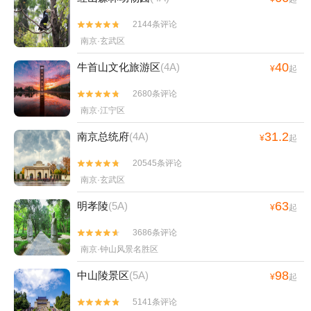
2144条评论


南京·玄武区
40
牛首山文化旅游区
(4A)
¥
起
2680条评论


南京·江宁区
31.2
南京总统府
(4A)
¥
起
20545条评论


南京·玄武区
63
明孝陵
(5A)
¥
起
3686条评论


南京·钟山风景名胜区
98
中山陵景区
(5A)
¥
起
5141条评论

