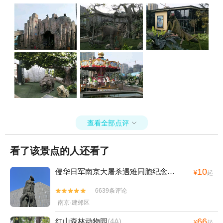
查看全部点评

看了该景点的人还看了
10
侵华日军南京大屠杀遇难同胞纪念馆
(4A)
¥
起
6639条评论


南京·建邺区
66
红山森林动物园
(4A)
¥
起