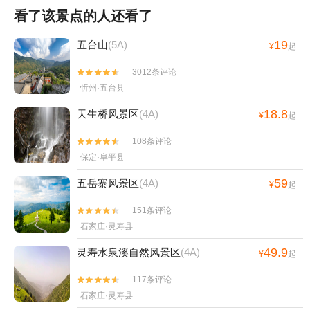
看了该景点的人还看了
19
五台山
(5A)
¥
起
3012条评论


忻州·五台县
18.8
天生桥风景区
(4A)
¥
起
108条评论


保定·阜平县
59
五岳寨风景区
(4A)
¥
起
151条评论


石家庄·灵寿县
49.9
灵寿水泉溪自然风景区
(4A)
¥
起
117条评论


石家庄·灵寿县