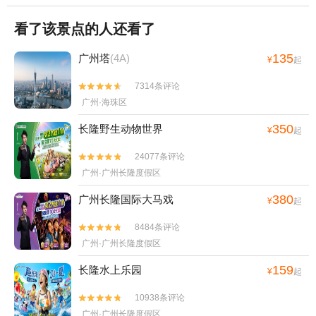
看了该景点的人还看了
135
广州塔
(4A)
¥
起
7314条评论


广州·海珠区
350
长隆野生动物世界
¥
起
24077条评论


广州·广州长隆度假区
380
广州长隆国际大马戏
¥
起
8484条评论


广州·广州长隆度假区
159
长隆水上乐园
¥
起
10938条评论


广州·广州长隆度假区