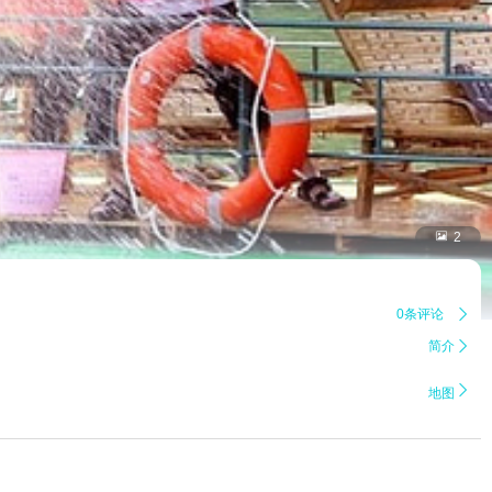

2
0条评论

简介


地图