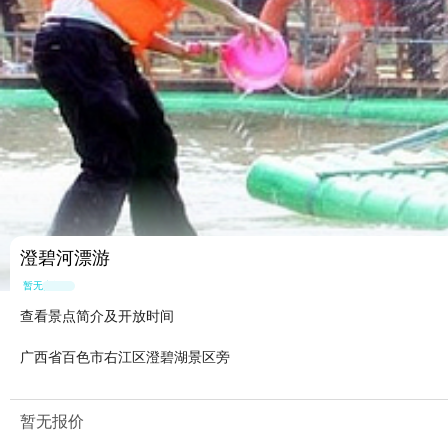
澄碧河漂游
暂无点评
查看景点简介及开放时间
广西省百色市右江区澄碧湖景区旁
暂无报价