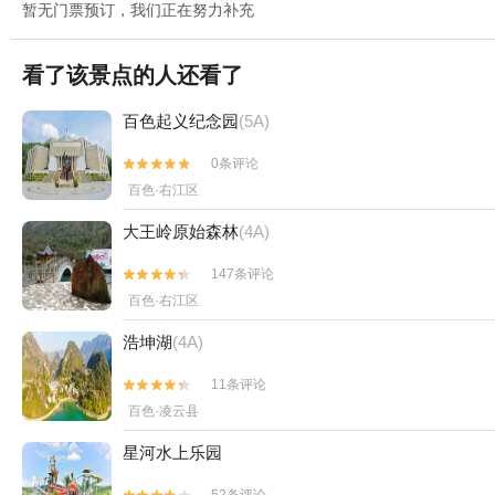
暂无门票预订，我们正在努力补充
看了该景点的人还看了
百色起义纪念园
(5A)
0条评论


百色·右江区
大王岭原始森林
(4A)
147条评论


百色·右江区
浩坤湖
(4A)
11条评论


百色·凌云县
星河水上乐园