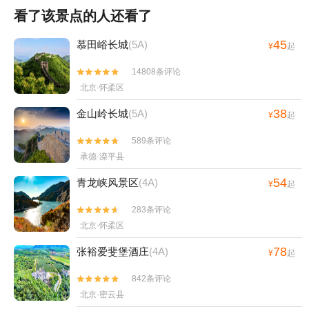
看了该景点的人还看了
45
慕田峪长城
(5A)
¥
起
14808条评论


北京·怀柔区
38
金山岭长城
(5A)
¥
起
589条评论


承德·滦平县
54
青龙峡风景区
(4A)
¥
起
283条评论


北京·怀柔区
78
张裕爱斐堡酒庄
(4A)
¥
起
842条评论


北京·密云县