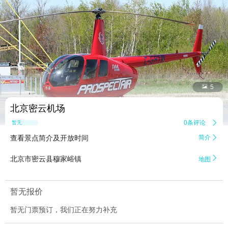


5
北京密云机场
0条评论

暂无点评
查看景点简介及开放时间
简介


北京市密云县穆家峪镇
地图
暂无报价
暂无门票预订，我们正在努力补充