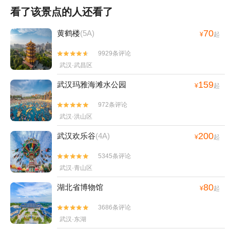
看了该景点的人还看了
70
黄鹤楼
(5A)
¥
起
9929条评论


武汉·武昌区
159
武汉玛雅海滩水公园
¥
起
972条评论


武汉·洪山区
200
武汉欢乐谷
(4A)
¥
起
5345条评论


武汉·青山区
80
湖北省博物馆
¥
起
3686条评论


武汉·东湖